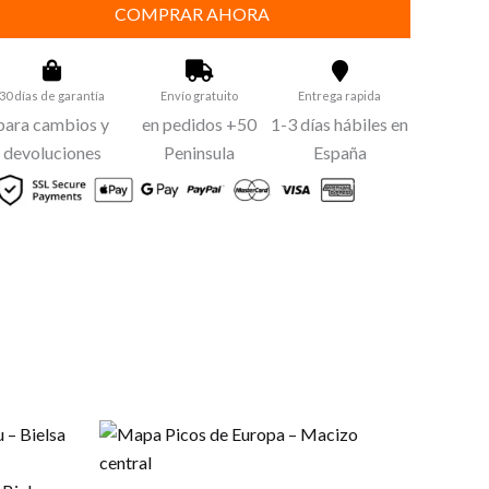
rgencias
COMPRAR AHORA
ntaña
tidad
30 días de garantía
Envío gratuito
Entrega rapida
para cambios y
en pedidos +50
1-3 días hábiles en
devoluciones
Peninsula
España