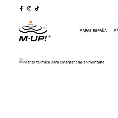
Ir
al
contenido
MAPAS ESPAÑA
MA