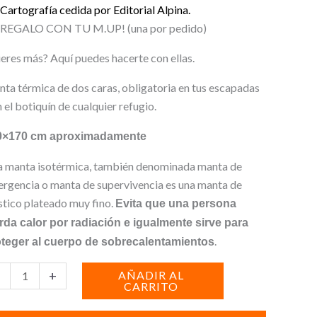
Cartografía cedida por Editorial Alpina.
 REGALO CON TU M.UP! (una por pedido)
eres más? Aquí puedes hacerte con ellas.
ta térmica de dos caras, obligatoria en tus escapadas
n el botiquín de cualquier refugio.
0×170 cm aproximadamente
 manta isotérmica, también denominada manta de
rgencia o manta de supervivencia es una manta de
stico plateado muy fino.
Evita que una persona
rda calor por radiación e igualmente sirve para
.
teger al cuerpo de sobrecalentamientos
nta
+
AÑADIR AL
CARRITO
mica
a