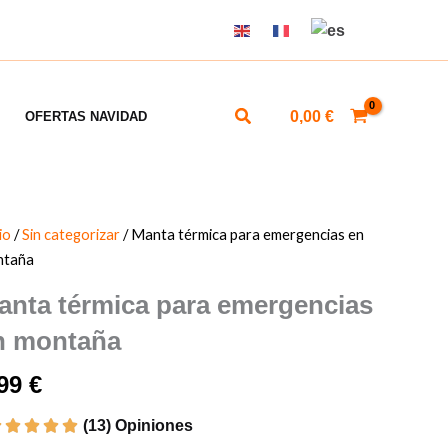
ES
EN
FR
Buscar
0,00
€
OFERTAS NAVIDAD
io
/
Sin categorizar
/ Manta térmica para emergencias en
ntaña
anta térmica para emergencias
n montaña
,99
€
(13) Opiniones