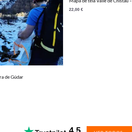
Mapa de tela Valle de Chistau –
22,00
€
ra de Gúdar
4.5