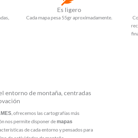
Es ligero
adas,
Cada mapa pesa 55gr aproximadamente.
Co
rec
fin
l entorno de montaña, centradas
novación
, ofrecemos las cartografías más
AMES
ión nos permite disponer de
mapas
racterísticas de cada entorno y pensados para
ipo de actividades de montaña.