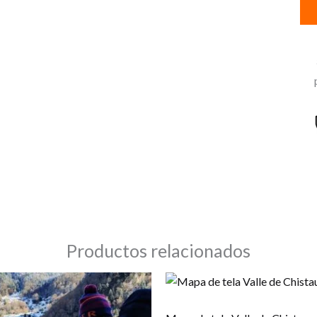
eme
en
mo
can
Productos relacionados