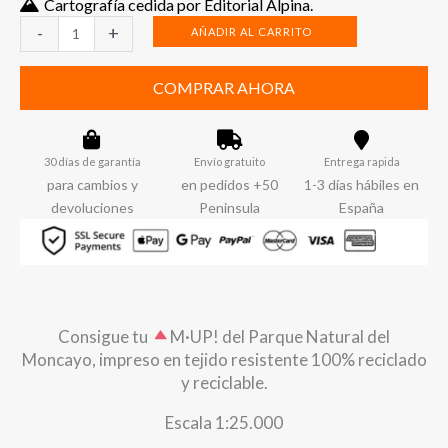
Cartografía cedida por Editorial Alpina.
Mapa
-
+
AÑADIR AL CARRITO
Parque
Natural
COMPRAR AHORA
del
Moncayo
cantidad
30 días de garantía
Envío gratuito
Entrega rapida
para cambios y
en pedidos +50
1-3 días hábiles en
devoluciones
Peninsula
España
Consigue tu
​M·UP! del Parque Natural del
Moncayo, impreso en tejido resistente 100% reciclado
y reciclable.
Escala 1:25.000