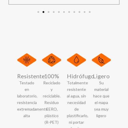
Resistente
100%
Hidrófugo
Ligero
Testado
Reciclado
Totalmente
Su
en
y
resistente
material
laboratorio,
reciclable.
al agua, sin
hace que
resistencia
Residuo
necesidad
el mapa
extremadamente
CERO,
de
sea muy
alta
plástico
plastificarlo,
ligero
(R-PET)
ni portar