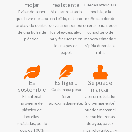
mojar
resistente
Puedes atarlo a la
Evitando tener
Al estar realizado
mochila, a la
que llevar el mapa
en tejido, este no
muñeca o donde
protegido dentro
se va a romper por
quieras para poder
de una bolsa de
los pliegues, algo
consultarlo de
plástico.
muy frecuente en
manera cómoda y
los mapas de
rápida durante la
papel.
ruta.
Es
Es ligero
Se puede
sostenible
marcar
Cada mapa pesa
El material
55gr
Con un rotulador
proviene de
aproximadamente.
(no permanente)
plástico de
puedes marcar el
botellas
recorrido, zonas
recicladas, por lo
de agua, pasos
que es 100%
más relevantes… y