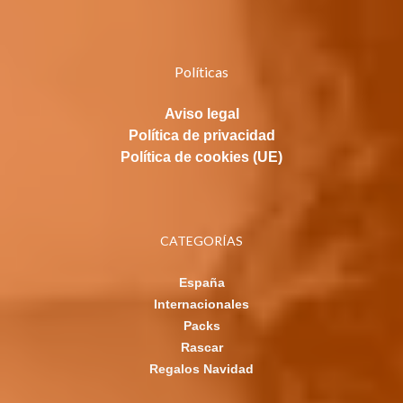
Políticas
Aviso legal
Política de privacidad
Política de cookies (UE)
CATEGORÍAS
España
Internacionales
Packs
Rascar
Regalos Navidad