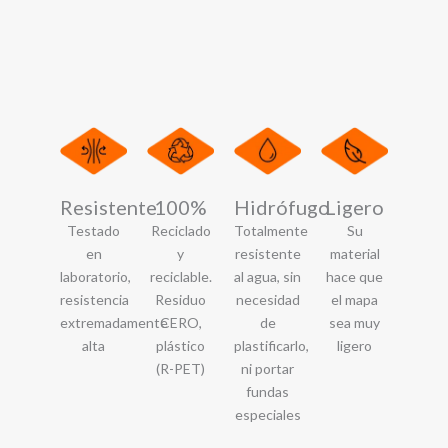
Resistente
100%
Hidrófugo
Ligero
Testado
Reciclado
Totalmente
Su
en
y
resistente
material
laboratorio,
reciclable.
al agua, sin
hace que
resistencia
Residuo
necesidad
el mapa
extremadamente
CERO,
de
sea muy
alta
plástico
plastificarlo,
ligero
(R-PET)
ni portar
fundas
especiales