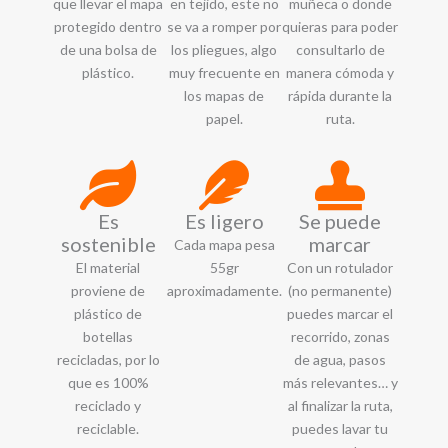
que llevar el mapa
en tejido, este no
muñeca o donde
protegido dentro
se va a romper por
quieras para poder
de una bolsa de
los pliegues, algo
consultarlo de
plástico.
muy frecuente en
manera cómoda y
los mapas de
rápida durante la
papel.
ruta.
Es
Es ligero
Se puede
sostenible
marcar
Cada mapa pesa
El material
55gr
Con un rotulador
proviene de
aproximadamente.
(no permanente)
plástico de
puedes marcar el
botellas
recorrido, zonas
recicladas, por lo
de agua, pasos
que es 100%
más relevantes… y
reciclado y
al finalizar la ruta,
reciclable.
puedes lavar tu