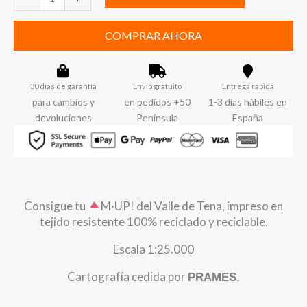
Valle
de
COMPRAR AHORA
Tena
cantidad
30 días de garantía
Envío gratuito
Entrega rapida
para cambios y
en pedidos +50
1-3 días hábiles en
devoluciones
Peninsula
España
Consigue tu
​M·UP! del Valle de Tena, impreso en
tejido resistente 100% reciclado y reciclable.
Escala 1:25.000
Cartografía cedida por
PRAMES.