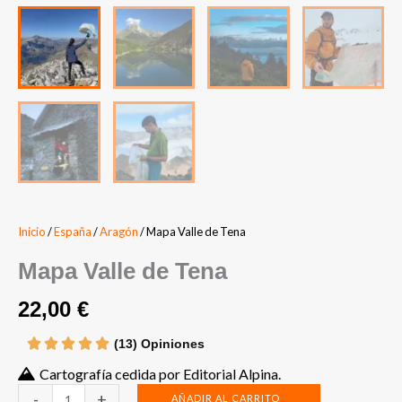
Inicio
/
España
/
Aragón
/ Mapa Valle de Tena
Mapa Valle de Tena
22,00
€
(13) Opiniones
Cartografía cedida por Editorial Alpina.
Mapa
-
+
AÑADIR AL CARRITO