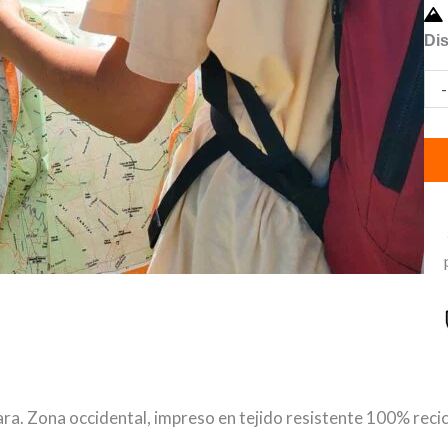
Ma
Dis
Sie
-
y
cañ
de
Gua
Zo
occ
can
ara. Zona occidental, impreso en tejido resistente 100% recicl