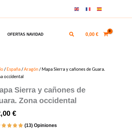
ES
EN
FR
Buscar
0,00
€
OFERTAS NAVIDAD
io
/
España
/
Aragón
/ Mapa Sierra y cañones de Guara.
a occidental
apa Sierra y cañones de
uara. Zona occidental
2,00
€
(13) Opiniones