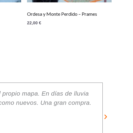
Ordesa y Monte Perdido – Prames
22,00
€
 propio mapa. En días de lluvia
Unos pr
s como nuevos. Una gran compra.
Raúl P
Unos produ