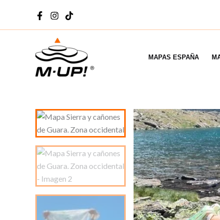
Ir
al
contenido
MAPAS ESPAÑA
MA