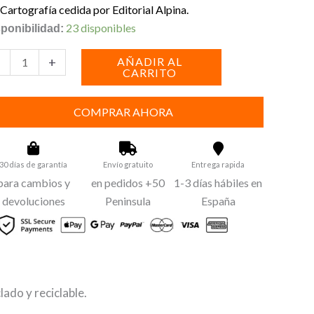
Cartografía cedida por Editorial Alpina.
pa
23 disponibles
ponibilidad:
rra
+
AÑADIR AL
CARRITO
ones
COMPRAR AHORA
ra.
na
idental
30 días de garantía
Envío gratuito
Entrega rapida
tidad
para cambios y
en pedidos +50
1-3 días hábiles en
devoluciones
Peninsula
España
ado y reciclable.