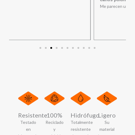
Me parecen unos mapas fantásticos
Resistente
100%
Hidrófugo
Ligero
Testado
Reciclado
Totalmente
Su
en
y
resistente
material