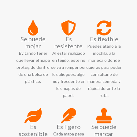
Se puede
Es
Es flexible
mojar
resistente
Puedes atarlo a la
Evitando tener
Al estar realizado
mochila, a la
que llevar el mapa
en tejido, este no
muñeca o donde
protegido dentro
se va a romper por
quieras para poder
de una bolsa de
los pliegues, algo
consultarlo de
plástico.
muy frecuente en
manera cómoda y
los mapas de
rápida durante la
papel.
ruta.
Es
Es ligero
Se puede
sostenible
marcar
Cada mapa pesa