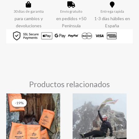
I
edición)
30 días de garantía
Envío gratuito
Entrega rapida
cantidad
para cambios y
en pedidos +50
1-3 días hábiles en
devoluciones
Peninsula
España
Productos relacionados
El
El
precio
precio
-19%
-19%
original
actual
era:
es:
110,00 €.
89,00 €.