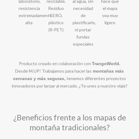
laboratorio,
reciclable.
al agua, sin
hace que
resistencia
Residuo
necesidad
el mapa
extremadamente
CERO,
de
sea muy
alta
plástico
plastificarlo,
ligero
(R-PET)
ni portar
fundas
especiales
Producto creado en colaboración con
TrangoWorld.
Desde M.UP! Trabajamos para hacer las
montañas más
tenemos diferentes proyectos
cercanas y más seguras,
innovadores por lanzar al mercado. ¿Te unes a nuestro viaje?
¿Beneficios frente a los mapas de
montaña tradicionales?