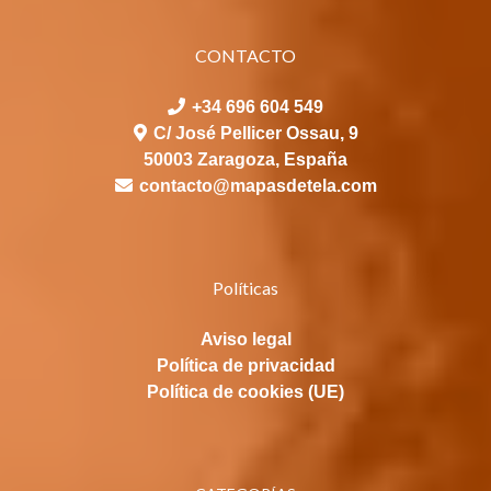
CONTACTO
+34 696 604 549
C/ José Pellicer Ossau, 9
50003 Zaragoza, España
contacto@mapasdetela.com
Políticas
Aviso legal
Política de privacidad
Política de cookies (UE)