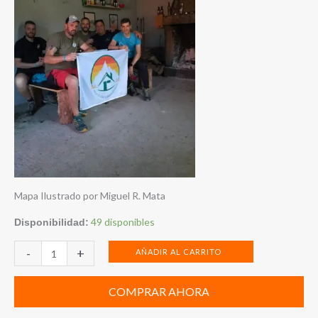
Mapa Ilustrado por Miguel R. Mata
Mapa
49 disponibles
Disponibilidad:
Refugios
-
+
AÑADIR AL CARRITO
Libres
Dignos
(Pirineo
COMPRAR AHORA
Aragonés,