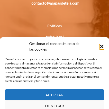
contacto@mapasdetela.com
Políticas
Aviso legal
Política de privacidad
Gestionar el consentimiento de
Política de cookies (UE)
las cookies
Para ofrecer las mejores experiencias, utilizamos tecnologías como las
cookies para almacenar y/o acceder a la información del dispositivo. El
consentimiento de estas tecnologías nos permitirá procesar datos como el
CATEGORÍAS
comportamiento de navegación o las identificaciones únicas en este sitio.
No consentir o retirar el consentimiento, puede afectar negativamente a
ciertas características y funciones.
España
Internacionales
Packs
ACEPTAR
Rascar
Regalos Navidad
DENEGAR