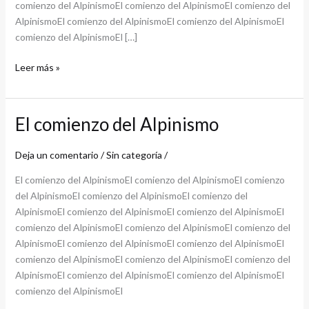
comienzo del AlpinismoEl comienzo del AlpinismoEl comienzo del
AlpinismoEl comienzo del AlpinismoEl comienzo del AlpinismoEl
comienzo del AlpinismoEl […]
Leer más »
El comienzo del Alpinismo
El
comienzo
del
Deja un comentario
/
Sin categoría
/
Alpinismo
El comienzo del AlpinismoEl comienzo del AlpinismoEl comienzo
del AlpinismoEl comienzo del AlpinismoEl comienzo del
AlpinismoEl comienzo del AlpinismoEl comienzo del AlpinismoEl
comienzo del AlpinismoEl comienzo del AlpinismoEl comienzo del
AlpinismoEl comienzo del AlpinismoEl comienzo del AlpinismoEl
comienzo del AlpinismoEl comienzo del AlpinismoEl comienzo del
AlpinismoEl comienzo del AlpinismoEl comienzo del AlpinismoEl
comienzo del AlpinismoEl