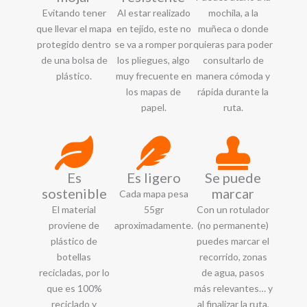
Evitando tener
Al estar realizado
mochila, a la
que llevar el mapa
en tejido, este no
muñeca o donde
protegido dentro
se va a romper por
quieras para poder
de una bolsa de
los pliegues, algo
consultarlo de
plástico.
muy frecuente en
manera cómoda y
los mapas de
rápida durante la
papel.
ruta.
Es
Es ligero
Se puede
sostenible
marcar
Cada mapa pesa
El material
55gr
Con un rotulador
proviene de
aproximadamente.
(no permanente)
plástico de
puedes marcar el
botellas
recorrido, zonas
recicladas, por lo
de agua, pasos
que es 100%
más relevantes… y
reciclado y
al finalizar la ruta,