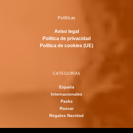
Políticas
Aviso legal
Política de privacidad
Política de cookies (UE)
CATEGORÍAS
España
Internacionales
Packs
Rascar
Regalos Navidad