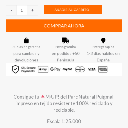
Puigmal
-
+
AÑADIR AL CARRITO
cantidad
COMPRAR AHORA
30 días de garantía
Envío gratuito
Entrega rapida
para cambios y
en pedidos +50
1-3 días hábiles en
devoluciones
Peninsula
España
Consigue tu
​M·UP! del Parc Natural Puigmal,
impreso en tejido resistente 100% reciclado y
reciclable.
Escala 1:25.000